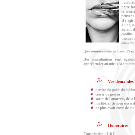
nombreu
notre fo
la nourr
peuvent 
Il s'agit
à une, 
autant d
conflits
dissoudr
ainsi libé
Que sommes-nous en train d’expri
Des consultations sont égale
appréhender au mieux la situation
Vos demandes l
perdre du poids durable
cesser de grossir
sortir de l'anorexie, de la
me libérer de mon envie d
ne plus avoir envie de me
Honoraires
Consultation : 110 €