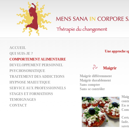
ACCUEIL
Une approche spé
QUI SUIS-JE ?
COMPORTEMENT ALIMENTAIRE
DEVELOPPEMENT PERSONNEL
Maigrir
PSYCHOSOMATIQUE
Maigrir différemment
TRAITEMENT DES ADDICTIONS
Maigrir durablement
HYPNOSE MAIEUTIQUE
Sans compter
SERVICE AUX PROFESSIONNELS
Sans se contrôler
STAGES ET FORMATIONS
Maigr
TEMOIGNAGES
contr
CONTACT
En r
Comme
Certa
fade
save