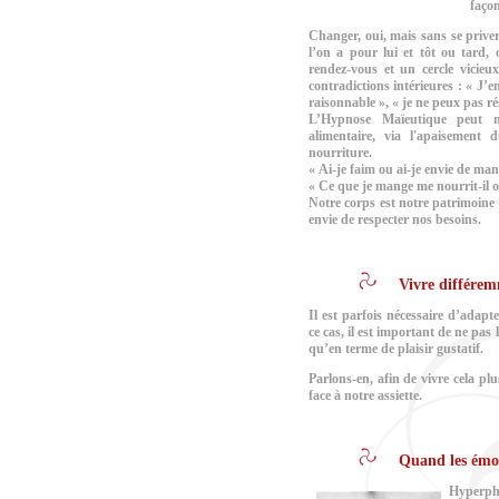
faço
Changer, oui, mais sans se priver
l’on a pour lui et tôt ou tard, 
rendez-vous et un cercle vicieu
contradictions intérieures : « J’en
raisonnable », « je ne peux pas r
L’Hypnose Maïeutique peut n
alimentaire, via l'apaisement
nourriture.
« Ai-je faim ou ai-je envie de man
« Ce que je mange me nourrit-il ou
Notre corps est notre patrimoine l
envie de respecter nos besoins.
Vivre différe
Il est parfois nécessaire d’adap
ce cas, il est important de ne pa
qu’en terme de plaisir gustatif.
Parlons-en, afin de vivre cela pl
face à notre assiette.
Quand les émo
Hyperph