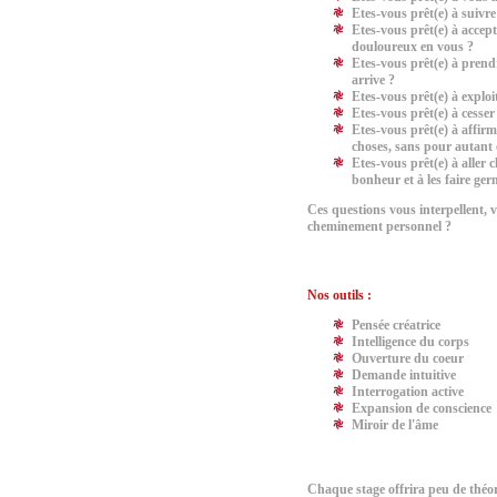
Etes-vous prêt(e) à suivre
Etes-vous prêt(e) à accept
douloureux en vous ?
Etes-vous prêt(e) à prend
arrive ?
Etes-vous prêt(e) à exploit
Etes-vous prêt(e) à cesse
Etes-vous prêt(e) à affirm
choses, sans pour autant 
Etes-vous prêt(e) à aller c
bonheur et à les faire ger
Ces questions vous interpellent, v
cheminement personnel ?
Nos outils :
Pensée créatrice
Intelligence du corps
Ouverture du coeur
Demande intuitive
Interrogation active
Expansion de conscience
Miroir de l'âme
Chaque stage offrira peu de théor